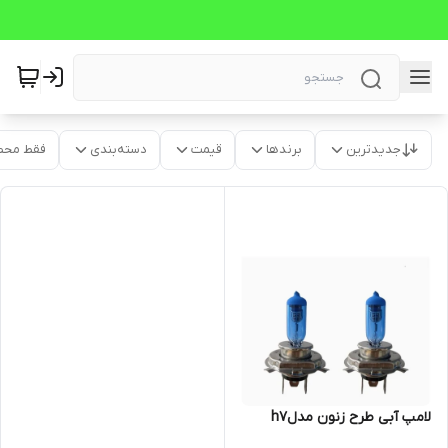
جدیدترین
برندها
قیمت
دسته‌بندی
فقط محص
لامپ آبی طرح زنون مدلh7