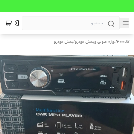
کالا3000
/
لوازم صوتی وپخش خودرو
/
پخش خودرو