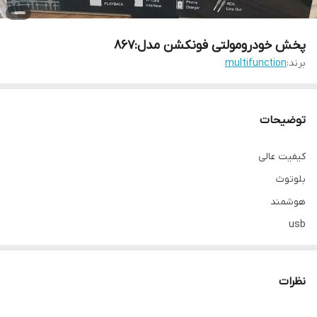
پخش خودرومولتی فونکشن مدل:۸۶۷
برند:
multifunction
توضیحات
کیفیت عالی
بلوتوث
هوشمند
usb
iux
کیفیت صدا عالی
نظرات
رادیوfm
شارژر