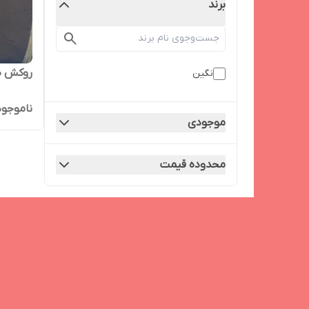
برند
روکش ص
نگین
ناموجود
موجودی
محدوده قیمت