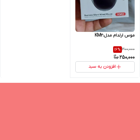
موس ارلدام مدل:KM2
300,000
16
%
250,000
افزودن به سبد