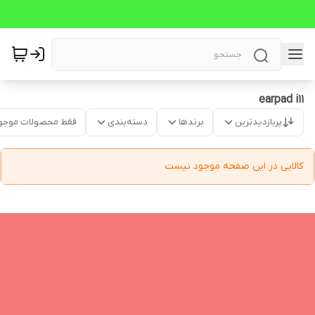
earpad i11
پربازدیدترین
برندها
دسته‌بندی
فقط محصولات موجو
کالایی در این صفحه موجود نیست